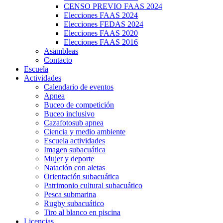
CENSO PREVIO FAAS 2024
Elecciones FAAS 2024
Elecciones FEDAS 2024
Elecciones FAAS 2020
Elecciones FAAS 2016
Asambleas
Contacto
Escuela
Actividades
Calendario de eventos
Apnea
Buceo de competición
Buceo inclusivo
Cazafotosub apnea
Ciencia y medio ambiente
Escuela actividades
Imagen subacuática
Mujer y deporte
Natación con aletas
Orientación subacuática
Patrimonio cultural subacuático
Pesca submarina
Rugby subacuático
Tiro al blanco en piscina
Licencias